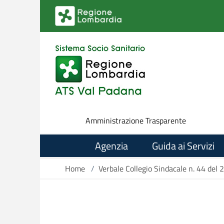
Salta al contenuto principale
Amministrazione Trasparente
Agenzia
Guida ai Servizi
Home
/
Verbale Collegio Sindacale n. 44 de