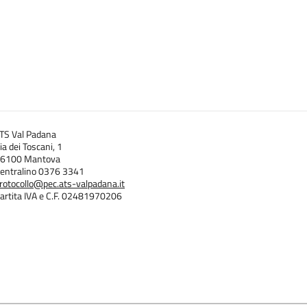
TS Val Padana
ia dei Toscani, 1
6100 Mantova
entralino 0376 3341
rotocollo@pec.ats-valpadana.it
artita IVA e C.F. 02481970206