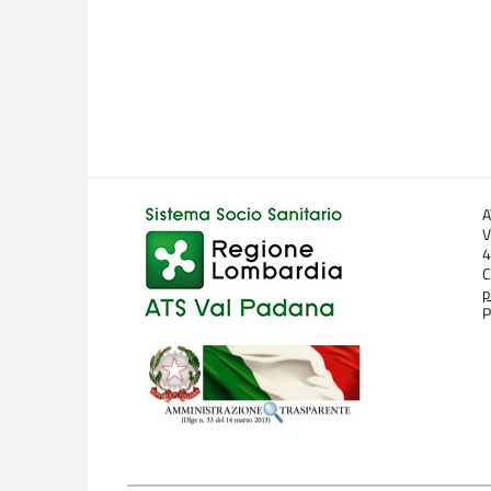
A
V
4
C
p
P