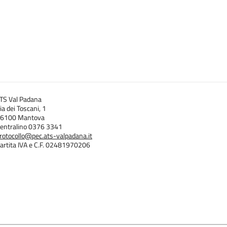
TS Val Padana
ia dei Toscani, 1
6100 Mantova
entralino 0376 3341
rotocollo@pec.ats-valpadana.it
artita IVA e C.F. 02481970206