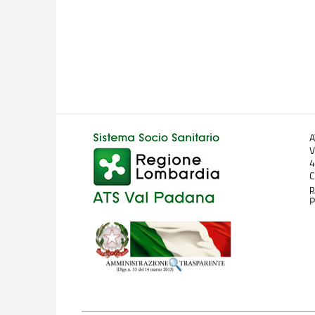
A
V
4
C
p
P