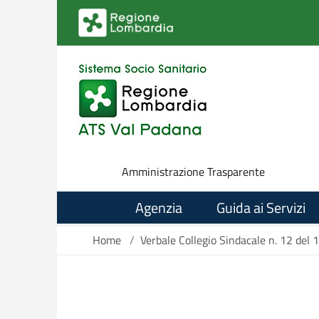
Salta al contenuto principale
Amministrazione Trasparente
Agenzia
Guida ai Servizi
Home
/
Verbale Collegio Sindacale n. 12 de