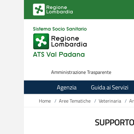
Salta al contenuto principale
Amministrazione Trasparente
Agenzia
Guida ai Servizi
Home
/
Aree Tematiche
/
Veterinaria
/
Ar
SUPPORTO 