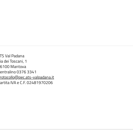
TS Val Padana
ia dei Toscani, 1
6100 Mantova
entralino 0376 3341
rotocollo@pec.ats-valpadana.it
artita IVA e C.F. 02481970206