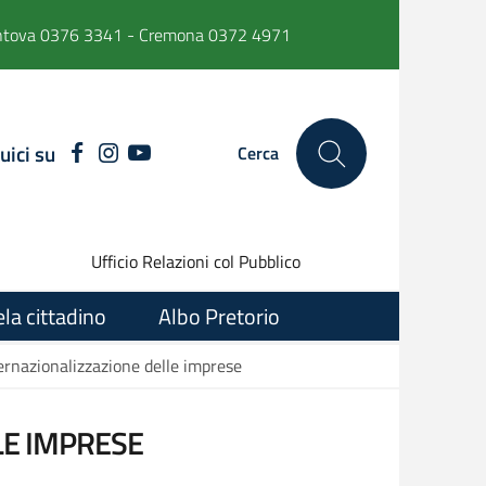
ntova 0376 3341 - Cremona 0372 4971
uici su
FACEBOOK
INSTAGRAM
YOUTUBE
Cerca
Ufficio Relazioni col Pubblico
ela cittadino
Albo Pretorio
ernazionalizzazione delle imprese
LE IMPRESE