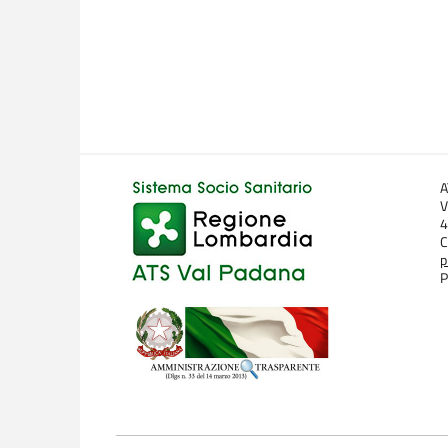
A
V
4
C
p
P