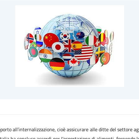
pporto all’internalizzazione, cioè assicurare alle ditte del settore a
’Italia ha concluso accordi per l’esportazione di alimenti, fornendo l