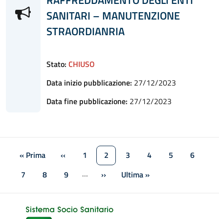
SANITARI – MANUTENZIONE
STRAORDIANRIA
Stato:
CHIUSO
Data inizio pubblicazione:
27/12/2023
Data fine pubblicazione:
27/12/2023
Paginazione
« Prima
‹‹
1
2
3
4
5
6
Prima pagina
Pagina precedente
Pagina
Pagina attuale
Pagina
Pagina
Pagina
Pagina
…
7
8
9
››
Ultima »
Pagina
Pagina
Pagina
Pagina successiva
Ultima pagina