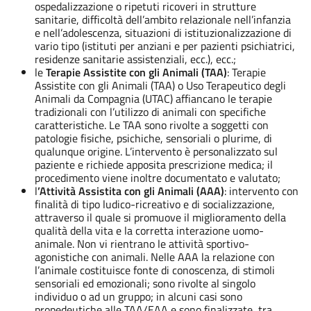
ospedalizzazione o ripetuti ricoveri in strutture
sanitarie, difficoltà dell’ambito relazionale nell’infanzia
e nell’adolescenza, situazioni di istituzionalizzazione di
vario tipo (istituti per anziani e per pazienti psichiatrici,
residenze sanitarie assistenziali, ecc.), ecc.;
le
Terapie Assistite con gli Animali (TAA)
: Terapie
Assistite con gli Animali (TAA) o Uso Terapeutico degli
Animali da Compagnia (UTAC) affiancano le terapie
tradizionali con l’utilizzo di animali con specifiche
caratteristiche. Le TAA sono rivolte a soggetti con
patologie fisiche, psichiche, sensoriali o plurime, di
qualunque origine. L’intervento è personalizzato sul
paziente e richiede apposita prescrizione medica; il
procedimento viene inoltre documentato e valutato;
l
’Attività Assistita con gli Animali (AAA)
: intervento con
finalità di tipo ludico-ricreativo e di socializzazione,
attraverso il quale si promuove il miglioramento della
qualità della vita e la corretta interazione uomo-
animale. Non vi rientrano le attività sportivo-
agonistiche con animali. Nelle AAA la relazione con
l’animale costituisce fonte di conoscenza, di stimoli
sensoriali ed emozionali; sono rivolte al singolo
individuo o ad un gruppo; in alcuni casi sono
propedeutiche alle TAA/EAA e sono finalizzate, tra