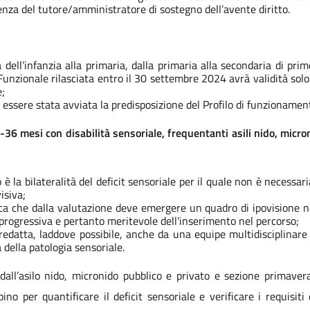
nza del tutore/amministratore di sostegno dell’avente diritto.
a dell’infanzia alla primaria, dalla primaria alla secondaria di pri
Funzionale rilasciata entro il 30 settembre 2024 avrà validità solo
;
essere stata avviata la predisposizione del Profilo di funzionament
-36 mesi con disabilità sensoriale, frequentanti asili nido, micron
io è la bilateralità del deficit sensoriale per il quale non è necessari
isiva;
fica che dalla valutazione deve emergere un quadro di ipovisione n
o progressiva e pertanto meritevole dell'inserimento nel percorso;
redatta, laddove possibile, anche da una equipe multidisciplinare e 
 della patologia sensoriale.
dall’asilo nido, micronido pubblico e privato e sezione primavera
ino per quantificare il deficit sensoriale e verificare i requisiti