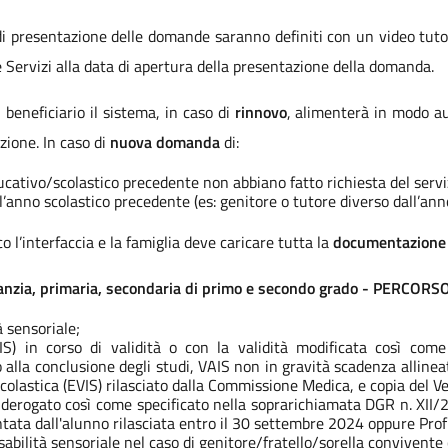
ta di presentazione delle domande saranno definiti con un video tut
e Servizi alla data di apertura della presentazione della domanda.
 beneficiario il sistema, in caso di
rinnovo
, alimenterà in modo aut
zione. In caso di
nuova domanda
di:
cativo/scolastico precedente non abbiano fatto richiesta del servi
ll’anno scolastico precedente (es: genitore o tutore diverso dall’an
l’interfaccia e la famiglia deve caricare tutta la
documentazione
infanzia, primaria, secondaria di primo e secondo grado - PERCO
à sensoriale;
IS) in corso di validità o con la validità modificata così come
 alla conclusione degli studi, VAIS non in gravità scadenza allinea
colastica (EVIS) rilasciato dalla Commissione Medica, e copia del V
o derogato così come specificato nella soprarichiamata DGR n. XI
entata dall'alunno rilasciata entro il 30 settembre 2024 oppure Prof
bilità sensoriale nel caso di genitore/fratello/sorella convivente c