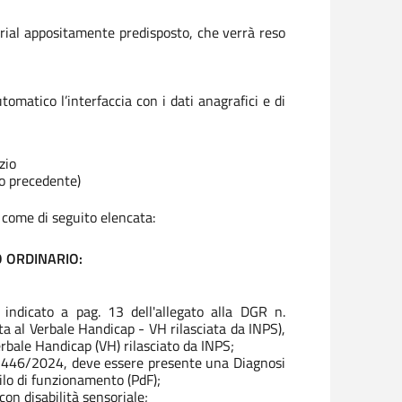
orial appositamente predisposto, che verrà reso
omatico l’interfaccia con i dati anagrafici e di
zio
no precedente)
come di seguito elencata:
RSO ORDINARIO:
 indicato a pag. 13 dell'allegato alla DGR n.
ta al Verbale Handicap - VH rilasciata da INPS),
erbale Handicap (VH) rilasciato da INPS;
I/2446/2024, deve essere presente una Diagnosi
ilo di funzionamento (PdF);
on disabilità sensoriale;