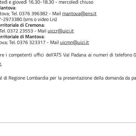
tedì e giovedì 16.30-18.30 - mercoledì chiuso
 Mantova
:
ntova; Tel. 0376 396382 - Mail
mantova@ens.it
7-2973380 (sms o video Lis)
erritoriale di Cremona
:
 Tel. 0372 23553 - Mail
uiccr@uici.it
erritoriale di Mantova
:
tova; Tel. 0376 323317 - Mail
uicmn@uici.it
tare i competenti uffici dell’ATS Val Padana ai numeri di telefo
t
.
rial di Regione Lombardia per la presentazione della domanda da pa