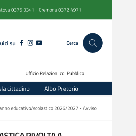
ntova 0376 3341 - Cremona 0372 4971
uici su
FACEBOOK
INSTAGRAM
YOUTUBE
Cerca
Ufficio Relazioni col Pubblico
ela cittadino
Albo Pretorio
ale anno educativo/scolastico 2026/2027 - Avviso
ASTICA RIVOLTA A