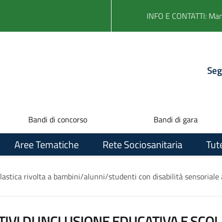
INFO E CONTATTI: Ma
Seg
Bandi di concorso
Bandi di gara
Aree Tematiche
Rete Sociosanitaria
Tut
colastica rivolta a bambini/alunni/studenti con disabilità sensori
TIVI DI INCLUSIONE EDUCATIVA E SCOL