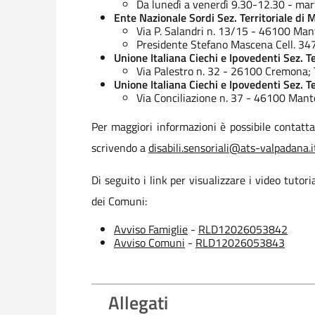
Da lunedì a venerdì 9.30-12.30 - mar
Ente Nazionale Sordi Sez. Territoriale di
Via P. Salandri n. 13/15 - 46100 Ma
Presidente Stefano Mascena Cell. 34
Unione Italiana Ciechi e Ipovedenti Sez. T
Via Palestro n. 32 - 26100 Cremona;
Unione Italiana Ciechi e Ipovedenti Sez. T
Via Conciliazione n. 37 - 46100 Man
Per maggiori informazioni è possibile contat
scrivendo a
disabili.sensoriali@ats-valpadana.i
Di seguito i link per visualizzare i video tuto
dei Comuni:
Avviso Famiglie
-
RLD12026053842
Avviso Comuni
-
RLD12026053843
Allegati