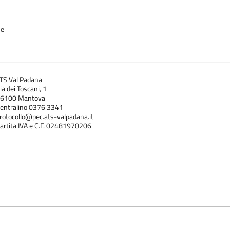
ne
TS Val Padana
ia dei Toscani, 1
6100 Mantova
entralino 0376 3341
rotocollo@pec.ats-valpadana.it
artita IVA e C.F. 02481970206