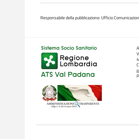
Responsabile della pubblicazione: Ufficio Comunicazio
A
V
4
C
p
P