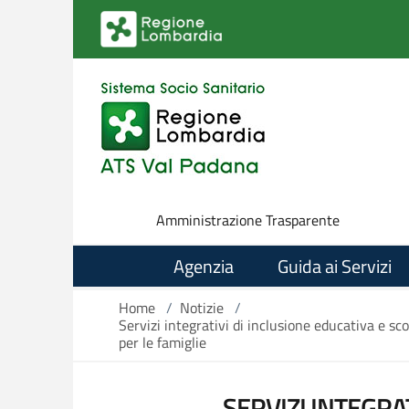
Salta al contenuto principale
Amministrazione Trasparente
Agenzia
Guida ai Servizi
Home
/
Notizie
/
Servizi integrativi di inclusione educativa e s
per le famiglie
SERVIZI INTEGRA