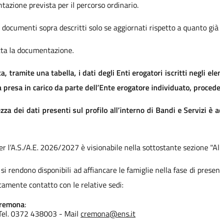
tazione prevista per il percorso ordinario.
 i documenti sopra descritti solo se aggiornati rispetto a quanto gi
tta la documentazione.
, tramite una tabella, i dati degli Enti erogatori iscritti negli e
lla presa in carico da parte dell’Ente erogatore individuato, proced
zza dei dati presenti sul profilo all’interno di Bandi e Servizi è
per l’A.S./A.E. 2026/2027 è visionabile nella sottostante sezione "All
si rendono disponibili ad affiancare le famiglie nella fase di prese
ttamente contatto con le relative sedi:
 Cremona
:
 Tel. 0372 438003 - Mail
cremona@ens.it