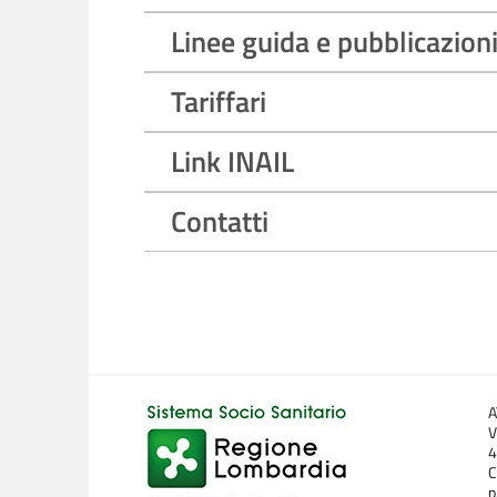
Linee guida e pubblicazion
Tariffari
Link INAIL
Contatti
A
V
4
C
p