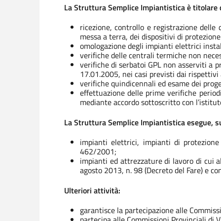
La Struttura Semplice Impiantistica è titolare d
ricezione, controllo e registrazione delle 
messa a terra, dei dispositivi di protezion
omologazione degli impianti elettrici instal
verifiche delle centrali termiche non nece
verifiche di serbatoi GPL non asserviti a p
17.01.2005, nei casi previsti dai rispettivi
verifiche quindicennali ed esame dei proget
effettuazione delle prime verifiche period
mediante accordo sottoscritto con l’istitut
La Struttura Semplice Impiantistica esegue, su 
impianti elettrici, impianti di protezio
462/2001;
impianti ed attrezzature di lavoro di cui a
agosto 2013, n. 98 (Decreto del Fare) e co
Ulteriori attività:
garantisce la partecipazione alle Commissio
partecipa alle Commissioni Provinciali di V