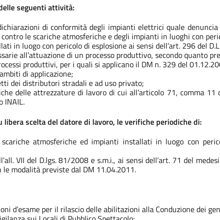
elle seguenti attività:
dichiarazioni di conformità degli impianti elettrici quale denuncia 
e contro le scariche atmosferiche e degli impianti in luoghi con per
lati in luogo con pericolo di esplosione ai sensi dell’art. 296 del D.
ssarie all’attuazione di un processo produttivo, secondo quanto p
rocessi produttivi, per i quali si applicano il DM n. 329 del 01.12
 ambiti di applicazione;
ti dei distributori stradali e ad uso privato;
iche delle attrezzature di lavoro di cui all’articolo 71, comma 11 d
o INAIL.
libera scelta del datore di lavoro, le verifiche periodiche di:
ne scariche atmosferiche ed impianti installati in luogo con per
ll’all. VII del D.lgs. 81/2008 e s.m.i., ai sensi dell’art. 71 del me
n le modalità previste dal DM 11.04.2011.
ni d’esame per il rilascio delle abilitazioni alla Conduzione dei gen
igilanza sui Locali di Pubblico Spettacolo;