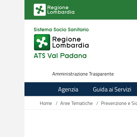
Salta al contenuto principale
Amministrazione Trasparente
Agenzia
Guida ai Servizi
Home
/
Aree Tematiche
/
Prevenzione e Si