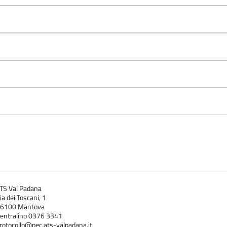
i
TS Val Padana
ia dei Toscani, 1
6100 Mantova
entralino 0376 3341
rotocollo@pec.ats-valpadana.it