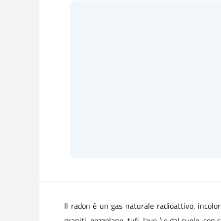
Il radon è un gas naturale radioattivo, incolor
graniti, pozzolane, tufi, lave..) e dal suolo, co