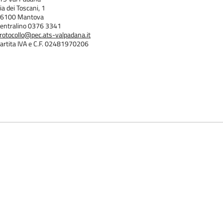
ia dei Toscani, 1
6100 Mantova
entralino 0376 3341
rotocollo@pec.ats-valpadana.it
artita IVA e C.F. 02481970206