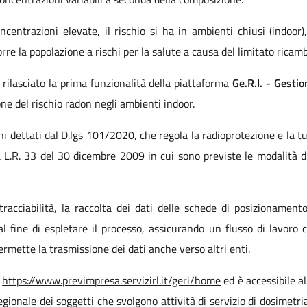
entrazioni elevate, il rischio si ha in ambienti chiusi (indoor)
re la popolazione a rischi per la salute a causa del limitato ricambi
rilasciato la prima funzionalità della piattaforma
Ge.R.I. - Gesti
one del rischio radon negli ambienti indoor.
gni dettati dal D.lgs 101/2020, che regola la radioprotezione e la tut
a L.R. 33 del 30 dicembre 2009 in cui sono previste le modalità di
racciabilità, la raccolta dei dati delle schede di posizionament
 fine di espletare il processo, assicurando un flusso di lavoro 
 permette la trasmissione dei dati anche verso altri enti.
k
https://www.previmpresa.servizirl.it/geri/home
ed è accessibile a
 Regionale dei soggetti che svolgono attività di servizio di dosimet