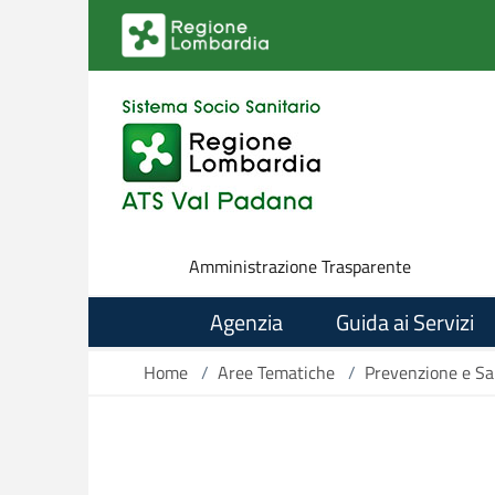
Salta al contenuto principale
Amministrazione Trasparente
Agenzia
Guida ai Servizi
Home
/
Aree Tematiche
/
Prevenzione e Sa