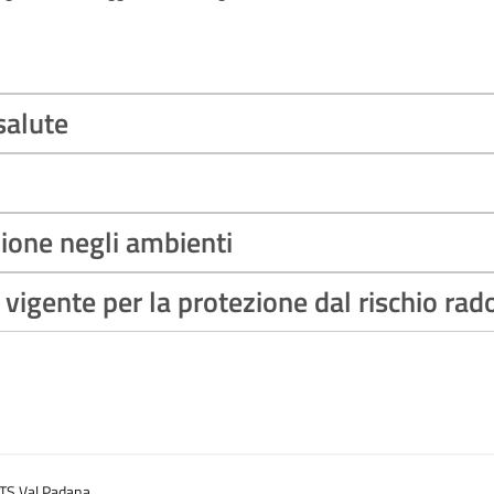
salute
ione negli ambienti
igente per la protezione dal rischio rado
TS Val Padana