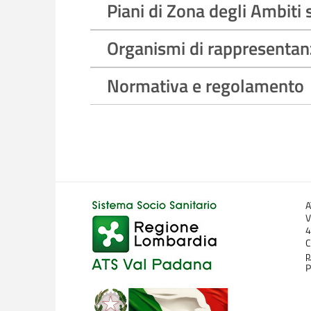
Piani di Zona degli Ambiti so
Organismi di rappresentanz
Normativa e regolamento
A
V
4
C
p
P