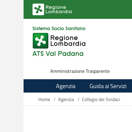
Salta al contenuto principale
Amministrazione Trasparente
Agenzia
Guida ai Servizi
Home
/
Agenzia
/
Collegio dei Sindaci