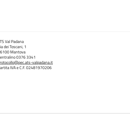
TS Val Padana
ia dei Toscani, 1
6100 Mantova
entralino 0376 3341
rotocollo@pec.ats-valpadana.it
artita IVA e C.F. 02481970206