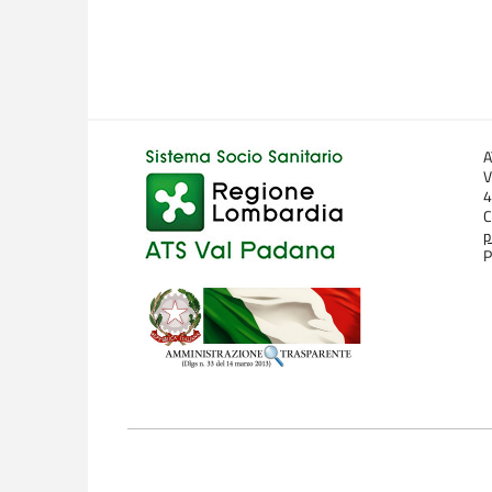
A
V
4
C
p
P